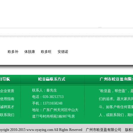
欧多补
体脱康
欧多旺
安德诺
联系人：秦先生
企业资质
"欧亚盈，帮您盈"，
电话：020-38212713
使用指南
们的追求。愿大家共
手机：13711658248
诚聘英才
斗。如客户有任何需
地址：广东广州天河区中山大
联系我们
人，或联系我们，期
道77号时尚明苑1栋907号房
pyright 2010-2015 www.oyaying.com All Rights Reserved 广州市欧亚盈有限公司 