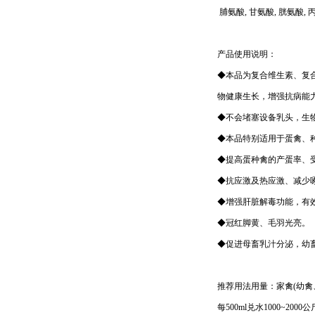
脯氨酸, 甘氨酸, 胱氨酸, 
产品使用说明：
◆本品为复合维生素、复
物健康生长，增强抗病能
◆不会堵塞设备乳头，生
◆本品特别适用于蛋禽、
◆提高蛋种禽的产蛋率、
◆抗应激及热应激、减少
◆增强肝脏解毒功能，有
◆冠红脚黄、毛羽光亮。
◆促进母畜乳汁分泌，幼
推荐用法用量：家禽(幼禽
每500ml兑水1000~20